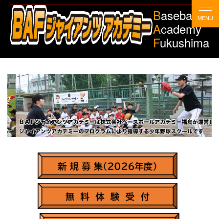
B
aseball
A
cademy
F
ukushima