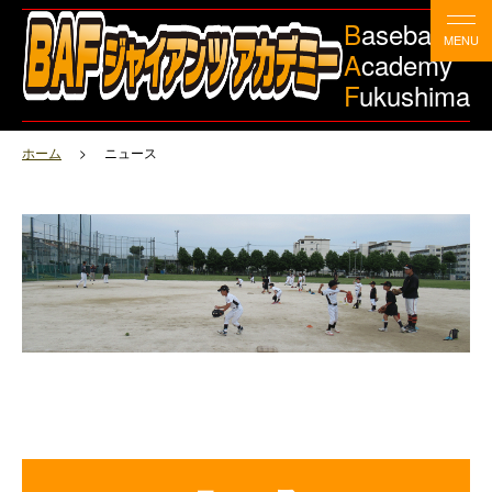
B
aseball
A
cademy
F
ukushima
ホーム
ニュース