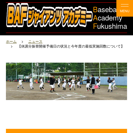
B
aseball
A
cademy
F
ukushima
ホーム
ニュース
【休講分振替開催予備日の状況と今年度の最低実施回数について】